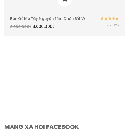
Bàn Gỗ Me Tây Nguyên Tấm Chân Sắt W
Được xếp
0 REVIEWS
3.000.000
₫
3.500.000
₫
hạng
5.00
5
sao
MẠNG XÃ HỘI FACEBOOK