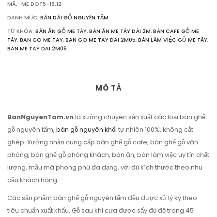
MÃ:
ME DOT5-16.12
DANH MỤC:
BÀN DÀI GỖ NGUYÊN TẤM
TỪ KHÓA:
BÀN ĂN GỖ ME TÂY
,
BÀN ĂN ME TÂY DÀI 2M
,
BÀN CAFE GỖ ME
TÂY
,
BAN GO ME TAY
,
BAN GO ME TAY DAI 2M05
,
BÀN LÀM VIỆC GỖ ME TÂY
,
BAN ME TAY DAI 2M05
MÔ TẢ
BanNguyenTam.vn
là xưởng chuyên sản xuất các loại bàn ghế
gỗ nguyên tấm,
bàn gỗ nguyên khối
tự nhiên 100%, không cắt
ghép. Xưởng nhận cung cấp bàn ghế gỗ cafe, bàn ghế gỗ văn
phòng, bàn ghế gỗ phòng khách, bàn ăn, bàn làm việc uy tín chất
lượng, mẫu mã phong phú đa dạng, với đủ kích thước theo nhu
cầu khách hàng.
Các sản phẩm bàn ghế gỗ nguyên tấm đều được xử lý kỹ theo
tiêu chuẩn xuất khẩu. Gỗ sau khi cưa được sấy đủ độ trong 45