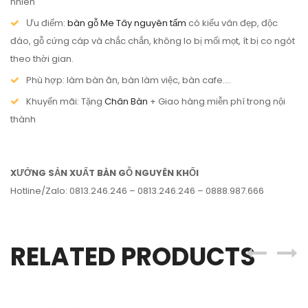
nhiên
Ưu điểm:
bàn gỗ Me Tây nguyên tấm
có kiểu vân đẹp, độc
đáo, gỗ cứng cáp và chắc chắn, không lo bị mối mọt, ít bị co ngót
theo thời gian.
Phù hợp: làm bàn ăn, bàn làm việc, bàn cafe….
Khuyến mãi: Tặng
Chân Bàn
+ Giao hàng miễn phí trong nội
thành
XƯỞNG SẢN XUẤT BÀN GỖ NGUYÊN KHỐI
Hotline/Zalo: 0813.246.246 – 0813.246.246 – 0888.987.666
RELATED PRODUCTS