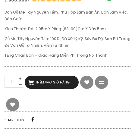
7.600.000
₫
Bàn Gỗ Me Tây Nguyên Tấm, Phù Hợp Làm Bàn Ăn, Bàn Làm Việc,
Bàn Cafe…
Kích Thước: Dài 2.05m X Rộng (83-90)cm X Dày 5cm
Gỗ Me Tây Nguyên Tấm 100%, Đã Xữ Lý Kỹ, Sấy Đủ Độ, Sơn PU Trong
Để Vân Gỗ Tự Nhiên, Viền Tự Nhiên
Tặng Chân Bàn + Giao Hàng Miễn Phí Trong Nội Thành
BÀN
THÊM VÀO GIỎ HÀNG
GỖ
NGUYÊN
TẤM
ME
TÂY
2M05
SỐ
SHARE THIS
LƯỢNG