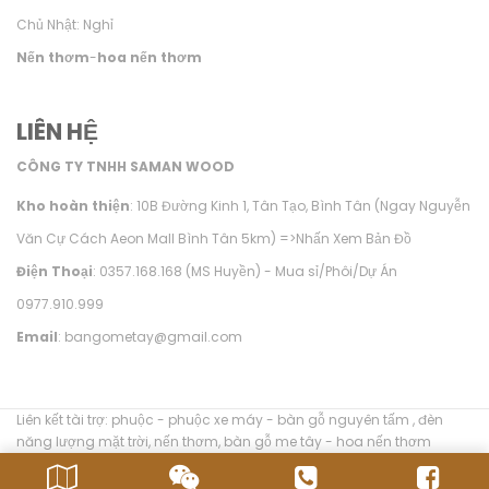
Chủ Nhật: Nghỉ
Nến thơm
-
hoa nến thơm
LIÊN HỆ
CÔNG TY TNHH SAMAN WOOD
Kho hoàn thiện
: 10B Đường Kinh 1, Tân Tạo, Bình Tân (Ngay Nguyễn
Văn Cự Cách Aeon Mall Bình Tân 5km) =>
Nhấn Xem Bản Đồ
Điện Thoại
: 0357.168.168 (MS Huyền) - Mua sỉ/Phôi/Dự Án
0977.910.999
Email
: bangometay@gmail.com
Liên kết tài trợ:
phuộc
-
phuộc xe máy
-
bàn gỗ nguyên tấm
,
đèn
năng lượng mặt trời
,
nến thơm
,
bàn gỗ me tây
-
hoa nến thơm