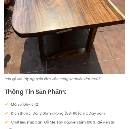
Bàn gỗ Me Tây nguyên tấm viền cong tự nhiên dài 2m05
Thông Tin Sản Phẩm:
Mã số: D5-16.12
Kích thước: Dài 2.05m x Rộng (83-90)cm x Dày 5cm
Chất liệu mặt bàn: Gỗ Me Tây nguyên tấm 100%, để viền tự