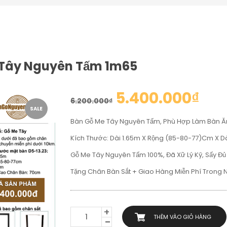
 Tây Nguyên Tấm 1m65
5.400.000
₫
6.200.000
₫
SALE
Bàn Gỗ Me Tây Nguyên Tấm, Phù Hợp Làm Bàn Ăn
Kích Thước: Dài 1.65m X Rộng (85-80-77)cm X 
Gỗ Me Tây Nguyên Tấm 100%, Đã Xữ Lý Kỹ, Sấy Đủ 
Tặng Chân Bàn Sắt + Giao Hàng Miễn Phí Trong 
BÀN
THÊM VÀO GIỎ HÀNG
ĂN_BÀN