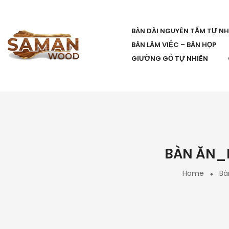
BÀN DÀI NGUYÊN TẤM TỰ NH
BÀN LÀM VIỆC – BÀN HỌP
GIƯỜNG GỖ TỰ NHIÊN
BÀN ĂN_B
Home
Bà