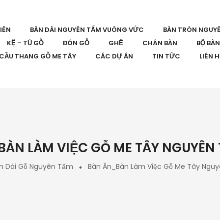
IÊN
BÀN DÀI NGUYÊN TẤM VUÔNG VỨC
BÀN TRÒN NGUY
KỆ – TỦ GỖ
ĐÔN GỖ
GHẾ
CHÂN BÀN
BỘ BÀ
CẦU THANG GỖ ME TÂY
CÁC DỰ ÁN
TIN TỨC
LIÊN 
ÀN LÀM VIỆC GỖ ME TÂY NGUYÊN
n Dài Gỗ Nguyên Tấm
Bàn Ăn_Bàn Làm Việc Gỗ Me Tây Ngu