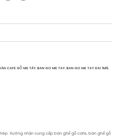
BÀN CAFE GỖ ME TÂY
,
BAN GO ME TAY
,
BAN GO ME TAY DAI 1M6
,
ép. Xưởng nhận cung cấp bàn ghế gỗ cafe, bàn ghế gỗ