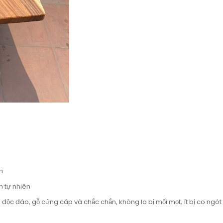
m
n tự nhiên
 độc đáo, gỗ cứng cáp và chắc chắn, không lo bị mối mọt, ít bị co ngót 