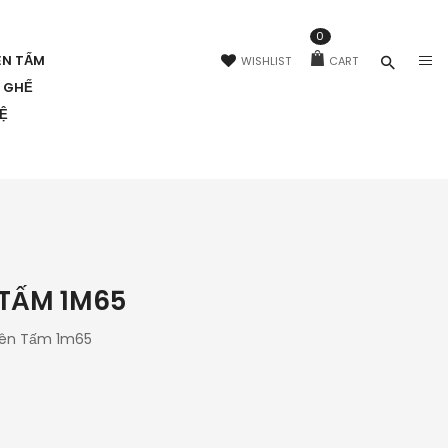
0
ÊN TẤM
WISHLIST
CART
N GHẾ
HỆ
 TẤM 1M65
yên Tấm 1m65