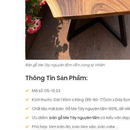
Bàn gỗ Me Tây nguyên tấm viền cong tự nhiên
Thông Tin Sản Phẩm:
Mã số: D5-13.23
Kích thước: Dài 1.65m x Rộng (85-80-77)cm x Dày 5c
Chất liệu mặt bàn: Gỗ Me Tây nguyên tấm 100%, để viề
Ưu điểm:
bàn gỗ Me Tây nguyên tấm
có kiểu vân đẹp,
Phù hợp: làm bàn ăn, bàn làm việc, bàn cafe….