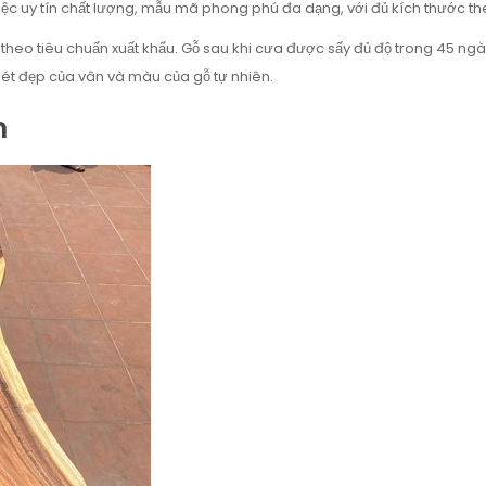
ệc uy tín chất lượng, mẫu mã phong phú đa dạng, với đủ kích thước th
eo tiêu chuẩn xuất khẩu. Gỗ sau khi cưa được sấy đủ độ trong 45 ngày
 nét đẹp của vân và màu của gỗ tự nhiên.
m