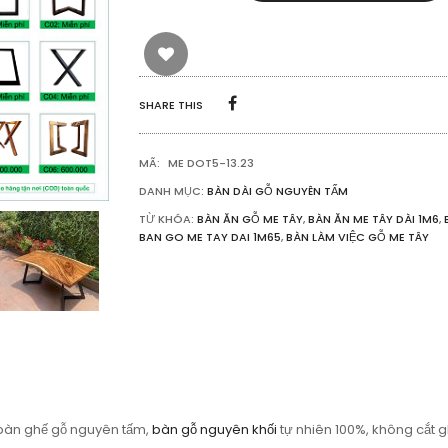
LÀM
VIỆC
GỖ
ME
TÂY
NGUYÊN
SHARE THIS
TẤM
1M65
SỐ
MÃ:
ME DOT5-13.23
LƯỢNG
DANH MỤC:
BÀN DÀI GỖ NGUYÊN TẤM
TỪ KHÓA:
BÀN ĂN GỖ ME TÂY
,
BÀN ĂN ME TÂY DÀI 1M6
,
BAN GO ME TAY DAI 1M65
,
BÀN LÀM VIỆC GỖ ME TÂY
 bàn ghế gỗ nguyên tấm,
bàn gỗ nguyên khối
tự nhiên 100%, không cắt gh