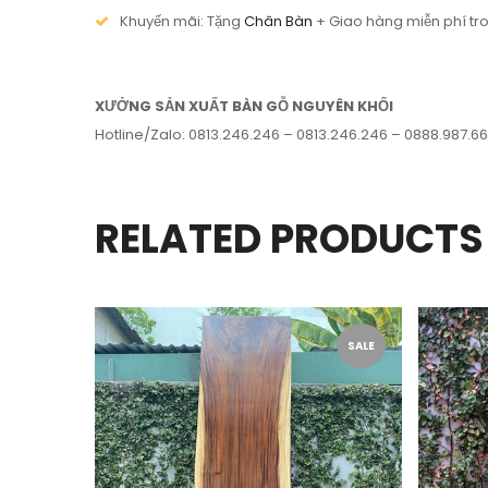
Khuyến mãi: Tặng
Chân Bàn
+ Giao hàng miễn phí tro
XƯỞNG SẢN XUẤT BÀN GỖ NGUYÊN KHỐI
Hotline/Zalo: 0813.246.246 – 0813.246.246 – 0888.987.6
RELATED PRODUCTS
SALE
SALE