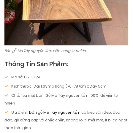
Bàn gỗ Me Tây nguyên tấm viền cong tự nhiên
Thông Tin Sản Phẩm:
Mã số: D5-13.24
Kích thước: Dài 1.63m x Rộng (76-78)cm x Dày 5cm
Chất liệu mặt bàn: Gỗ Me Tây nguyên tấm 100%, để viền tự
nhiên
Ưu điểm:
bàn gỗ Me Tây nguyên tấm
có kiểu vân đẹp, độc
đáo, gỗ cứng cáp và chắc chắn, không lo bị mối mọt, ít bị co ngót
theo thời gian.