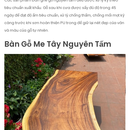
Các sản phẩm bàn ghế gỗ nguyên tấm đều được xử lý kỹ theo
tiêu chuẩn xuất khẩu. Gỗ sau khi cưa được sấy đủ độ trong 45
ngày để đạt độ ẩm tiêu chuẩn, xử lý chống thấm, chống mối mọt kỹ
càng trước khi sơn hoàn thiện PU trong để giữ lại nét đẹp của vân
và màu của gỗ tự nhiên.
Bàn Gỗ Me Tây Nguyên Tấm