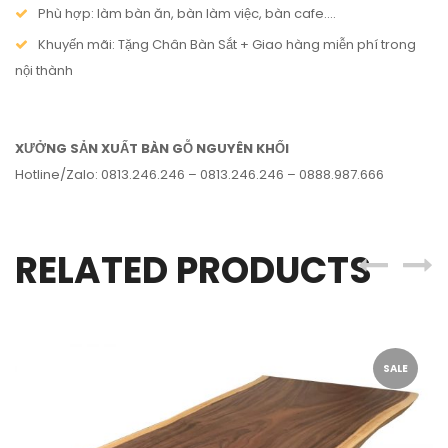
Phù hợp: làm bàn ăn, bàn làm việc, bàn cafe….
Khuyến mãi: Tặng Chân Bàn Sắt + Giao hàng miễn phí trong
nội thành
XƯỞNG SẢN XUẤT BÀN GỖ NGUYÊN KHỐI
Hotline/Zalo: 0813.246.246 – 0813.246.246 – 0888.987.666
RELATED PRODUCTS
SALE