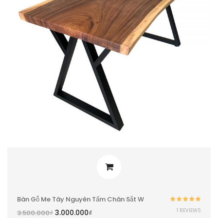
Bàn Gỗ Me Tây Nguyên Tấm Chân Sắt W
Được xếp
1 REVIEWS
3.000.000
₫
3.500.000
₫
hạng
5.00
5