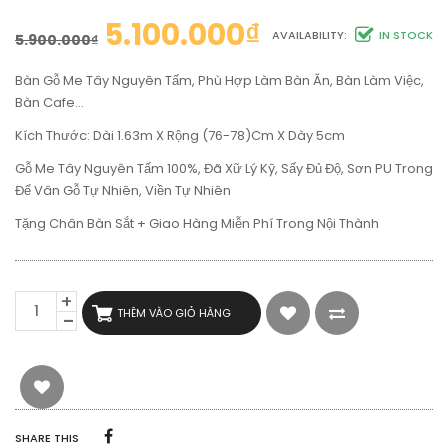
5.100.000
₫
AVAILABILITY:
IN STOCK
5.900.000
₫
Bàn Gỗ Me Tây Nguyên Tấm, Phù Hợp Làm Bàn Ăn, Bàn Làm Việc,
Bàn Cafe…
Kích Thước: Dài 1.63m X Rộng (76-78)cm X Dày 5cm
Gỗ Me Tây Nguyên Tấm 100%, Đã Xữ Lý Kỹ, Sấy Đủ Độ, Sơn PU Trong
Để Vân Gỗ Tự Nhiên, Viền Tự Nhiên
Tặng Chân Bàn Sắt + Giao Hàng Miễn Phí Trong Nội Thành
BÀN
THÊM VÀO GIỎ HÀNG
ĂN,
BÀN
LÀM
VIỆC
GỖ
ME
TÂY
SHARE THIS
NGUYÊN