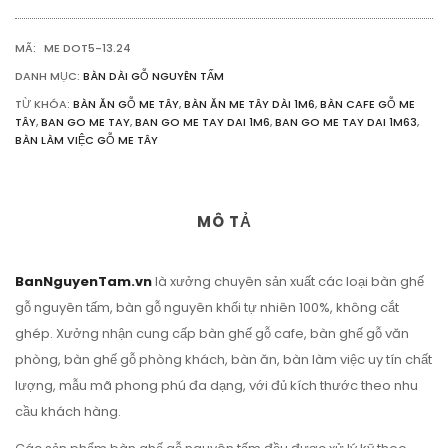
TẤM
1M63
MÃ:
ME DOT5-13.24
SỐ
LƯỢNG
DANH MỤC:
BÀN DÀI GỖ NGUYÊN TẤM
TỪ KHÓA:
BÀN ĂN GỖ ME TÂY
,
BÀN ĂN ME TÂY DÀI 1M6
,
BÀN CAFE GỖ ME
TÂY
,
BAN GO ME TAY
,
BAN GO ME TAY DAI 1M6
,
BAN GO ME TAY DAI 1M63
,
BÀN LÀM VIỆC GỖ ME TÂY
MÔ TẢ
BanNguyenTam.vn
là xưởng chuyên sản xuất các loại bàn ghế
gỗ nguyên tấm, bàn gỗ nguyên khối tự nhiên 100%, không cắt
ghép. Xưởng nhận cung cấp bàn ghế gỗ cafe, bàn ghế gỗ văn
phòng, bàn ghế gỗ phòng khách, bàn ăn, bàn làm việc uy tín chất
lượng, mẫu mã phong phú đa dạng, với đủ kích thước theo nhu
cầu khách hàng.