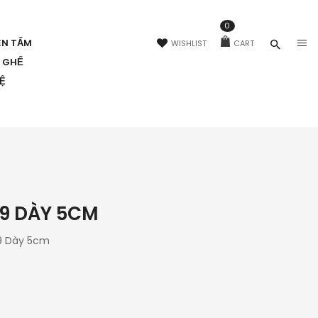
0
ÊN TẤM
WISHLIST
CART
N GHẾ
HỆ
09 DÀY 5CM
09 Dày 5cm