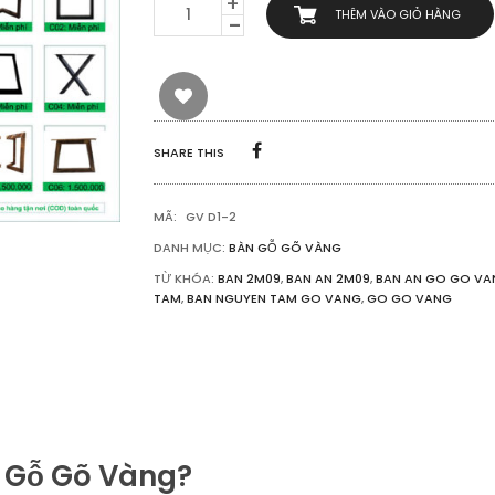
BÀN
THÊM VÀO GIỎ HÀNG
ĂN,
BÀN
LÀM
VIỆC
GỖ
GÕ
VÀNG
SHARE THIS
DÀI
2M09
DÀY
MÃ:
GV D1-2
5CM
SỐ
DANH MỤC:
BÀN GỖ GÕ VÀNG
LƯỢNG
TỪ KHÓA:
BAN 2M09
,
BAN AN 2M09
,
BAN AN GO GO VA
TAM
,
BAN NGUYEN TAM GO VANG
,
GO GO VANG
m Gỗ Gõ Vàng?