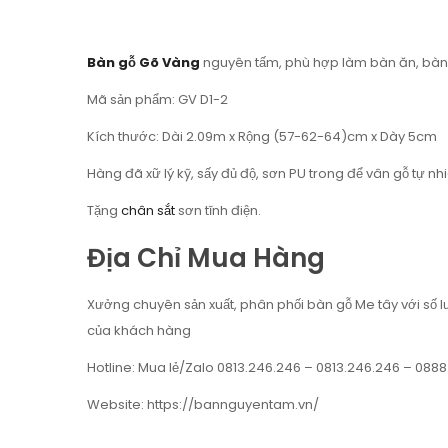
Bàn gỗ Gõ Vàng
nguyên tấm, phù hợp làm bàn ăn, bàn
Mã sản phẩm: GV D1-2
Kích thước: Dài 2.09m x Rộng (57-62-64)cm x Dày 5cm
Hàng đã xữ lý kỹ, sấy đủ độ, sơn PU trong để vân gỗ tự nhi
Tặng
chân sắt
sơn tĩnh điện.
Địa Chỉ Mua Hàng
Xưởng chuyên sản xuất, phân phối bàn gỗ Me tây với số l
của khách hàng
Hotline: Mua lẻ/Zalo 0813.246.246 – 0813.246.246 – 0888
Website: https://bannguyentam.vn/