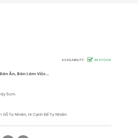
AVAILABILITY:
IN STOCK
Bàn Ăn, Bàn Làm Việc…
 Dày 5cm
n Gỗ Tự Nhiên, Hi Cạnh Để Tự Nhiên