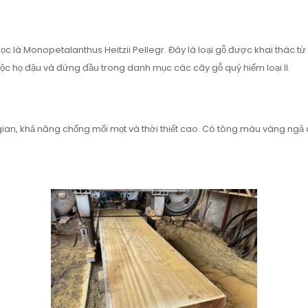
c là Monopetalanthus Heitzii Pellegr. Đây là loại gỗ được khai thác t
ộc họ đậu và đứng đầu trong danh mục các cây gỗ quý hiếm loại II.
i gian, khả năng chống mối mọt và thời thiết cao. Có tông màu vàng ng