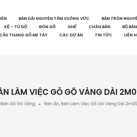
IÊN
BÀN DÀI NGUYÊN TẤM VUÔNG VỨC
BÀN TRÒN NGUY
KỆ – TỦ GỖ
ĐÔN GỖ
GHẾ
CHÂN BÀN
BỘ BÀ
CẦU THANG GỖ ME TÂY
CÁC DỰ ÁN
TIN TỨC
LIÊN 
ÀN LÀM VIỆC GỖ GÕ VÀNG DÀI 2M
Bàn Gỗ Gõ Vàng
Bàn Ăn, Bàn Làm Việc Gỗ Gõ Vàng Dài 2m