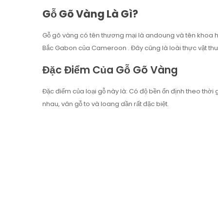
Gỗ Gõ Vàng Là Gì?
Gỗ gõ vàng có tên thương mại là andoung và tên khoa họ
Bắc Gabon của Cameroon . Đây cũng là loài thực vật thu
Đặc Điểm Của Gỗ Gõ Vàng
Đặc điểm của loại gỗ này là: Có độ bền ổn định theo thờ
nhau, vân gỗ to và loang dần rất đặc biệt.