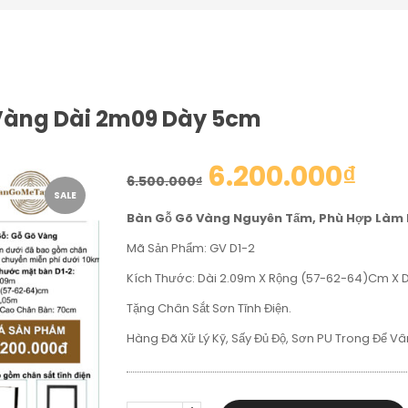
 Vàng Dài 2m09 Dày 5cm
6.200.000
₫
6.500.000
₫
SALE
Bàn Gỗ Gõ Vàng Nguyên Tấm, Phù Hợp Làm 
Mã Sản Phẩm: GV D1-2
Kích Thước: Dài 2.09m X Rộng (57-62-64)cm X
Tặng Chân Sắt Sơn Tĩnh Điện.
Hàng Đã Xữ Lý Kỹ, Sấy Đủ Độ, Sơn PU Trong Để Vâ