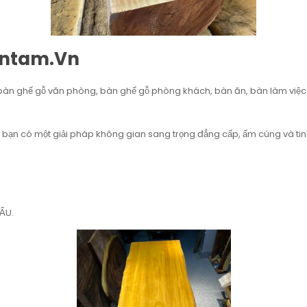
entam.vn
̀n ghế gỗ văn phòng, bàn ghế gỗ phòng khách, bàn ăn, bàn làm việc u
ạn có một giải pháp không gian sang trọng đẳng cấp, ấm cúng và tinh tế
ẨU.