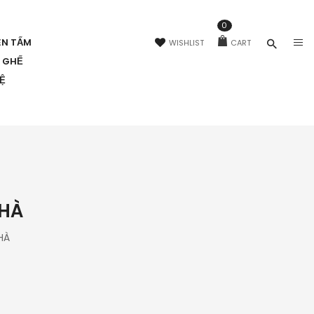
0
ÊN TẤM
WISHLIST
CART
N GHẾ
HỆ
NHÀ
HÀ