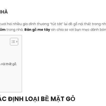
NHÀ
i hỏi nhiều gia đình thường “tút tát” lại đồ gỗ nội thất trong n
tấm
trong nhà.
Bàn gỗ me tây
xin chia sẻ với bạn mẹo đánh bóng
nội thất gỗ.
C ĐỊNH LOẠI BỀ MẶT GỖ