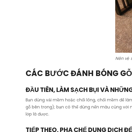
Nên vệ s
CÁC BƯỚC ĐÁNH BÓNG GỖ
ĐẦU TIÊN, LÀM SẠCH BỤI VÀ NHỮNG
Bạn dùng vải mềm hoặc chổi lông, chổi mềm để làm 
gỗ bên trong); bạn có thể dùng nến màu cùng với 
lớp là được.
TIẾP THEO, PHA CHẾ DUNG DỊCH ĐỂ