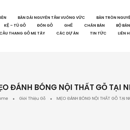
IÊN
BÀN DÀI NGUYÊN TẤM VUÔNG VỨC
BÀN TRÒN NGUY
KỆ – TỦ GỖ
ĐÔN GỖ
GHẾ
CHÂN BÀN
BỘ BÀ
CẦU THANG GỖ ME TÂY
CÁC DỰ ÁN
TIN TỨC
LIÊN 
O ĐÁNH BÓNG NỘI THẤT GỖ TẠI 
ome
Giới Thiệu Gỗ
MẸO ĐÁNH BÓNG NỘI THẤT GỖ TẠI N