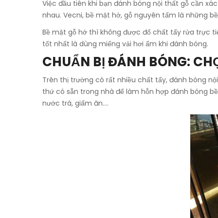
Việc đầu tiên khi bạn đánh bóng nội thất gỗ cần xá
nhau. Vecni, bề mặt hở, gỗ nguyên tấm là những bề
Bề mặt gỗ hở thì không được đổ chất tẩy rửa trực ti
tốt nhất là dùng miếng vải hơi ẩm khi đánh bóng.
CHUẨN BỊ ĐÁNH BÓNG: CH
Trên thị trường có rất nhiều chất tẩy, đánh bóng n
thứ có sẵn trong nhà để làm hỗn hợp đánh bóng bề 
nước trà, giấm ăn….