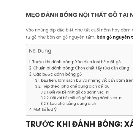
MẸO ĐÁNH BÓNG NỘI THẤT GỖ TẠI 
Vào những dịp đặc biệt như tết cuối năm hay đám cướ
từ gỗ như bàn ăn gỗ nguyên tấm,
bàn gỗ nguyên 
Nội Dung
Trước khi đánh bóng: Xác định loại bề mặt gỗ
Chuẩn bị đánh bóng: Chọn chất tẩy rửa cần dùng
Các bước đánh bóng gỗ
Đầu tiên, làm sạch bụi và những vết bẩn bám trên 
Tiếp theo, pha chế dung dịch để lau
Đối với bề mặt gỗ có đánh vec-ni
Đối với bề mặt đồ gỗ không đánh vec-ni
Lau chùi bằng dung dịch
Một số lưu ý
TRƯỚC KHI ĐÁNH BÓNG: XÁ