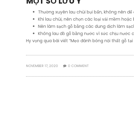
MỘT SỐ LƯU Ý
Thường xuyên lau chùi bụi bẩn, không nên để 
Khi lau chùi, nên chọn các loại vải mềm hoặc
Nên làm sạch gỗ bằng các dung dịch làm sạc
Không lau đồ gỗ bằng nước vì sức chịu nước 
Hy vọng qua bài viết “Mẹo đánh bóng nội thất gỗ tại 
NOVEMBER 17, 2020
0
COMMENT