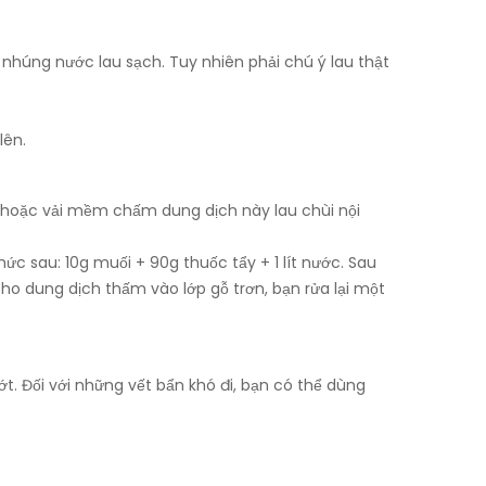
i nhúng nước lau sạch. Tuy nhiên phải chú ý lau thật
lên.
n hoặc vải mềm chấm dung dịch này lau chùi nội
 sau: 10g muối + 90g thuốc tẩy + 1 lít nước. Sau
ho dung dịch thấm vào lớp gỗ trơn, bạn rửa lại một
. Đối với những vết bẩn khó đi, bạn có thể dùng