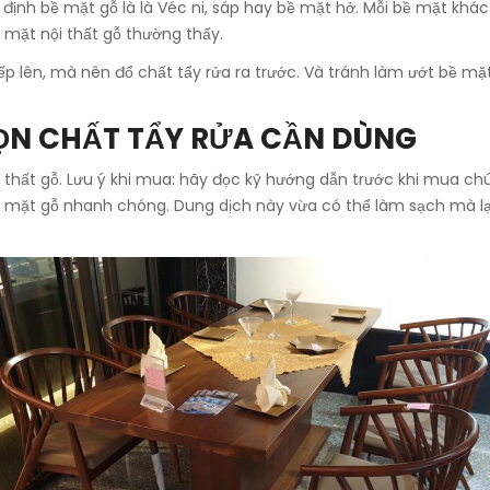
c định bề mặt gỗ là là Véc ni, sáp hay bề mặt hở. Mỗi bề mặt kh
 mặt nội thất gỗ thường thấy.
ếp lên, mà nên đổ chất tẩy rửa ra trước. Và tránh làm ướt bề mặ
ỌN CHẤT TẨY RỬA CẦN DÙNG
ội thất gỗ. Lưu ý khi mua: hãy đọc kỹ hướng dẫn trước khi mua c
mặt gỗ nhanh chóng. Dung dịch này vừa có thể làm sạch mà lại