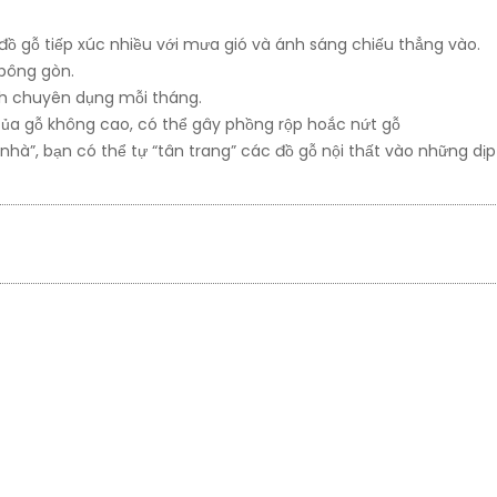
đồ gỗ tiếp xúc nhiều với mưa gió và ánh sáng chiếu thẳng vào.
 bông gòn.
h chuyên dụng mỗi tháng.
của gỗ không cao, có thể gây phồng rộp hoắc nứt gỗ
nhà”, bạn có thể tự “tân trang” các đồ gỗ nội thất vào những dịp 