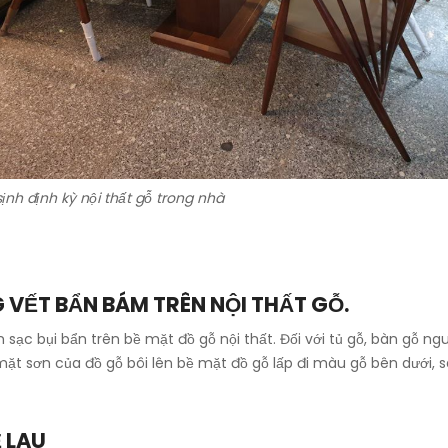
ịnh định kỳ nội thất gỗ trong nhà
 VẾT BẨN BÁM TRÊN NỘI THẤT GỖ.
sạc bụi bẩn trên bề mặt đồ gỗ nội thất. Đối với tủ gỗ, bàn gỗ 
mặt sơn của đồ gỗ bôi lên bề mặt đồ gỗ lấp đi màu gỗ bên dưới
 LAU