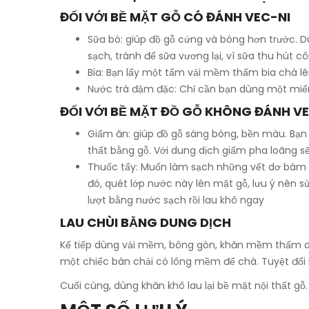
ĐỐI VỚI BỀ MẶT GỖ CÓ ĐÁNH VEC-NI
Sữa bò: giúp đồ gỗ cứng và bóng hơn trước. Dùn
sạch, tránh để sữa vương lại, vì sữa thu hút c
Bia: Bạn lấy một tấm vải mềm thấm bia chà l
Nước trà đậm đặc: Chỉ cần bạn dùng một miếng
ĐỐI VỚI BỀ MẶT ĐỒ GỖ KHÔNG ĐÁNH V
Giấm ăn: giúp đồ gỗ sáng bóng, bền màu. Bạn 
thất bằng gỗ. Với dung dịch giấm pha loãng s
Thuốc tẩy: Muốn làm sạch những vết dơ bám tr
đó, quét lớp nước này lên mặt gỗ, lưu ý nên s
lượt bằng nước sạch rồi lau khô ngay
LAU CHÙI BẰNG DUNG DỊCH
Kế tiếp dùng vải mềm, bông gòn, khăn mềm thấm dun
một chiếc bàn chải có lông mềm để chà. Tuyệt đối 
Cuối cùng, dùng khăn khô lau lại bề mặt nội thất gỗ.