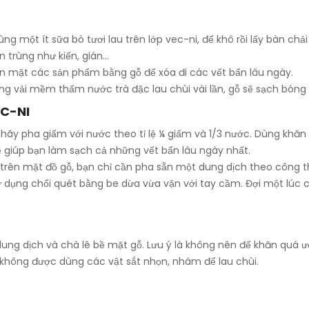
g một ít sữa bò tươi lau trên lớp vec-ni, để khô rồi lấy bàn chả
ôn trùng như kiến, gián…
ên mặt các sản phẩm bằng gỗ để xóa đi các vết bẩn lâu ngày.
 vải mềm thấm nước trà đặc lau chùi vài lần, gỗ sẽ sạch bóng 
EC-NI
hãy pha giấm với nước theo tỉ lệ ¼ giấm và 1/3 nước. Dùng khă
ẽ giúp bạn làm sạch cả những vết bẩn lâu ngày nhất.
ên mặt đồ gỗ, bạn chỉ cần pha sẵn một dung dịch theo công thức
ử dụng chổi quét bằng be dừa vừa vặn với tay cầm. Đợi một lúc c
g dịch và chà lê bề mặt gỗ. Lưu ý là không nên để khăn quá ướt
không được dùng các vật sắt nhọn, nhám để lau chùi.