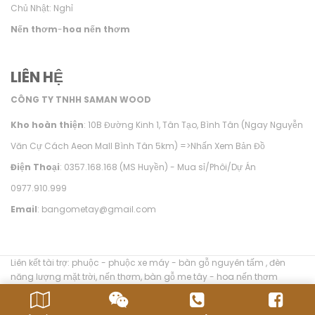
Chủ Nhật: Nghỉ
Nến thơm
-
hoa nến thơm
LIÊN HỆ
CÔNG TY TNHH SAMAN WOOD
Kho hoàn thiện
: 10B Đường Kinh 1, Tân Tạo, Bình Tân (Ngay Nguyễn
Văn Cự Cách Aeon Mall Bình Tân 5km) =>
Nhấn Xem Bản Đồ
Điện Thoại
: 0357.168.168 (MS Huyền) - Mua sỉ/Phôi/Dự Án
0977.910.999
Email
: bangometay@gmail.com
Liên kết tài trợ:
phuộc
-
phuộc xe máy
-
bàn gỗ nguyên tấm
,
đèn
năng lượng mặt trời
,
nến thơm
,
bàn gỗ me tây
-
hoa nến thơm