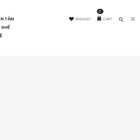
0
ÊN TẤM
WISHLIST
CART
N GHẾ
HỆ