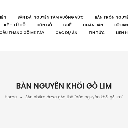
IÊN
BÀN DÀI NGUYÊN TẤM VUÔNG VỨC
BÀN TRÒN NGUY
KỆ – TỦ GỖ
ĐÔN GỖ
GHẾ
CHÂN BÀN
BỘ BÀ
CẦU THANG GỖ ME TÂY
CÁC DỰ ÁN
TIN TỨC
LIÊN 
BÀN NGUYÊN KHỐI GỖ LIM
Home
Sản phẩm được gắn thẻ “bàn nguyên khối gỗ lim”