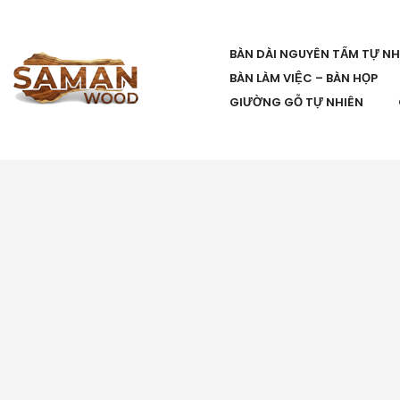
BÀN DÀI NGUYÊN TẤM TỰ NH
BÀN LÀM VIỆC – BÀN HỌP
GIƯỜNG GỖ TỰ NHIÊN