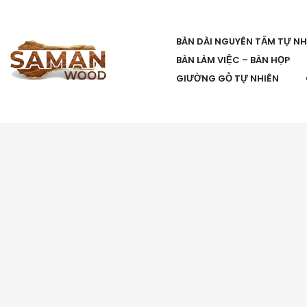
BÀN DÀI NGUYÊN TẤM TỰ NH
BÀN LÀM VIỆC – BÀN HỌP
GIƯỜNG GỖ TỰ NHIÊN