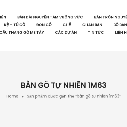
IÊN
BÀN DÀI NGUYÊN TẤM VUÔNG VỨC
BÀN TRÒN NGUY
KỆ – TỦ GỖ
ĐÔN GỖ
GHẾ
CHÂN BÀN
BỘ BÀ
CẦU THANG GỖ ME TÂY
CÁC DỰ ÁN
TIN TỨC
LIÊN 
BÀN GỖ TỰ NHIÊN 1M63
Home
Sản phẩm được gắn thẻ “bàn gỗ tự nhiên 1m63”