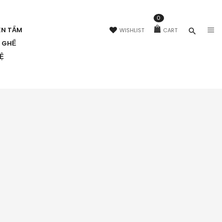
0
ÊN TẤM
WISHLIST
CART
N GHẾ
HỆ