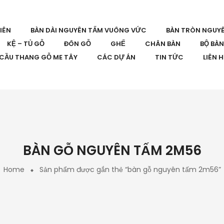
IÊN
BÀN DÀI NGUYÊN TẤM VUÔNG VỨC
BÀN TRÒN NGUY
KỆ – TỦ GỖ
ĐÔN GỖ
GHẾ
CHÂN BÀN
BỘ BÀ
CẦU THANG GỖ ME TÂY
CÁC DỰ ÁN
TIN TỨC
LIÊN 
BÀN GỖ NGUYÊN TẤM 2M56
Home
Sản phẩm được gắn thẻ “bàn gỗ nguyên tấm 2m56”