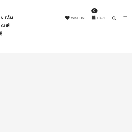
0
ÊN TẤM
WISHLIST
CART
N GHẾ
HỆ