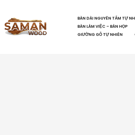
BÀN DÀI NGUYÊN TẤM TỰ NH
BÀN LÀM VIỆC – BÀN HỌP
GIƯỜNG GỖ TỰ NHIÊN