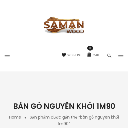
0
WISHLIST
CART
BÀN GỖ NGUYÊN KHỐI 1M90
Home
Sản phẩm được gắn thẻ “bàn gỗ nguyên khối
1m90”