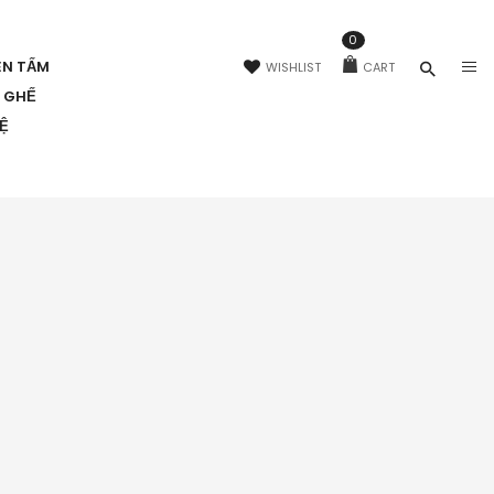
0
ÊN TẤM
WISHLIST
CART
N GHẾ
HỆ