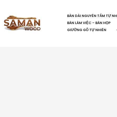
BÀN DÀI NGUYÊN TẤM TỰ NH
BÀN LÀM VIỆC – BÀN HỌP
GIƯỜNG GỖ TỰ NHIÊN