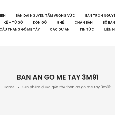
IÊN
BÀN DÀI NGUYÊN TẤM VUÔNG VỨC
BÀN TRÒN NGUY
KỆ – TỦ GỖ
ĐÔN GỖ
GHẾ
CHÂN BÀN
BỘ BÀ
CẦU THANG GỖ ME TÂY
CÁC DỰ ÁN
TIN TỨC
LIÊN 
BAN AN GO ME TAY 3M91
Home
Sản phẩm được gắn thẻ “ban an go me tay 3m91”