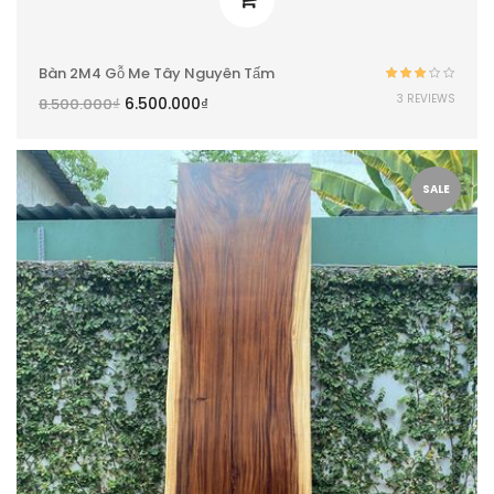
Bàn 2M4 Gỗ Me Tây Nguyên Tấm
Được
3 REVIEWS
6.500.000
₫
8.500.000
₫
xếp
hạng
3.00
5
sao
SALE