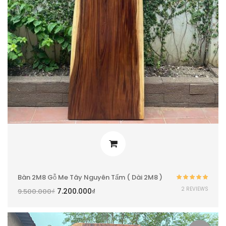
Bàn 2M8 Gỗ Me Tây Nguyên Tấm ( Dài 2M8 )
Được xếp
2 REVIEWS
7.200.000
₫
9.500.000
₫
hạng
5.00
5
sao