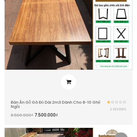
Bàn Ăn Gỗ Gõ Đỏ Dài 2m3 Dành Cho 8-10 Ghế
Ngồi
Được
2 REVIEWS
xếp
7.500.000
₫
8.500.000
₫
hạng
1.00
5
sao