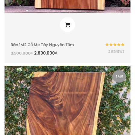
Bàn 1M2 Gỗ Me Tây Nguyên Tấm
Được xếp
2 REVIEWS
2.800.000
₫
3.500.000
₫
hạng
5.00
5
sao
SALE