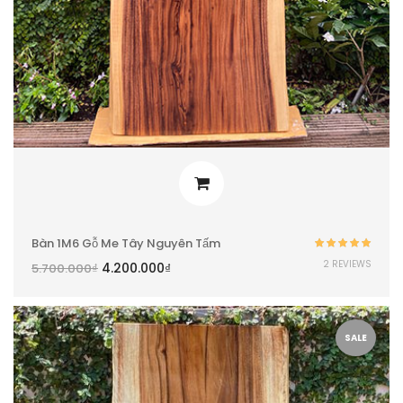
Bàn 1M6 Gỗ Me Tây Nguyên Tấm
Được xếp
2 REVIEWS
4.200.000
₫
5.700.000
₫
hạng
5.00
5
sao
SALE