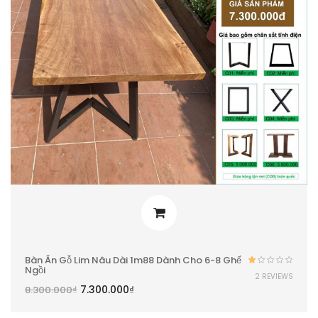
Bàn Ăn Gỗ Lim Nâu Dài 1m88 Dành Cho 6-8 Ghế
Ngồi
Được
2 REVIEWS
xếp
7.300.000
₫
8.300.000
₫
hạng
1.00
5
sao