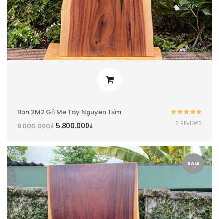
Bàn 2M2 Gỗ Me Tây Nguyên Tấm
Được xếp
2 REVIEWS
5.800.000
₫
8.000.000
₫
hạng
5.00
5
sao
SALE