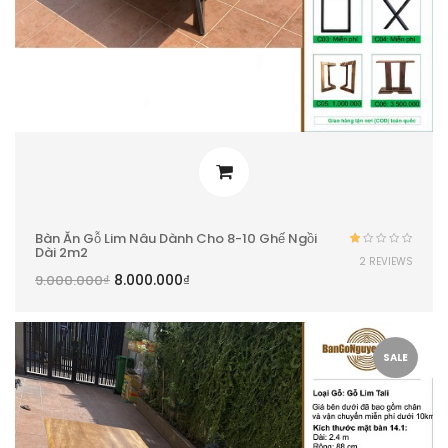
Bàn Ăn Gỗ Lim Nâu Dành Cho 8-10 Ghế Ngồi
Dài 2m2
Được
2 REVIEWS
xếp
8.000.000
₫
9.000.000
₫
hạng
1.00
5
sao
SALE