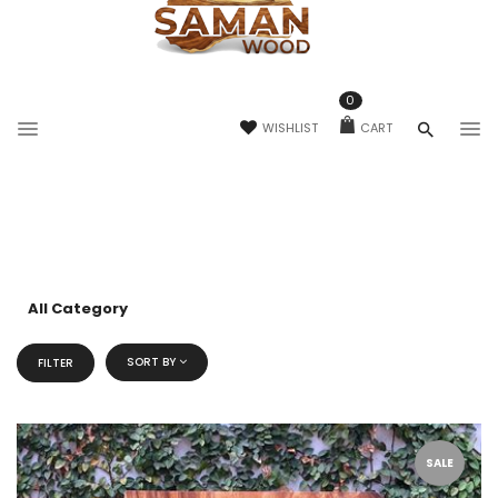
0
WISHLIST
CART
All Category
SORT BY
FILTER
SALE