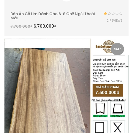
Bàn Ăn Gỗ Lim Dành Cho 6-8 Ghế Ngồi Thoải
Mái
Được
2 REVIEWS
xếp
6.700.000
₫
7.700.000
₫
hạng
1.00
5
sao
SALE