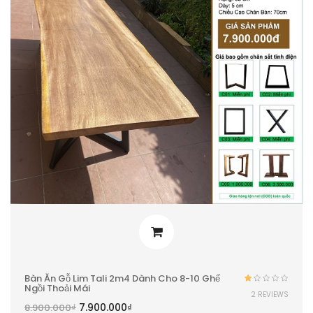
Bàn Ăn Gỗ Lim Tali 2m4 Dành Cho 8-10 Ghế
Ngồi Thoải Mái
Được
2 REVIEWS
xếp
7.900.000
₫
8.900.000
₫
hạng