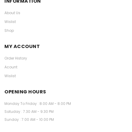
INFORMATION
About Us
Wislist
Shop
MY ACCOUNT
Order History
Acount
Wislist
OPENING HOURS
Monday To Friday : 8.00 AM - 8.00 PM
Satuday : 7.30 AM - 9.30 PM
Sunday : 7.00 AM - 10.00 PM