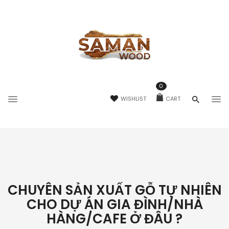
0
WISHLIST
CART
CHUYÊN SẢN XUẤT GỖ TỰ NHIÊN
CHO DỰ ÁN GIA ĐÌNH/NHÀ
HÀNG/CAFE Ở ĐÂU ?