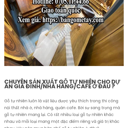
CHUYÊN SẢN XUẤT GỖ TỰ NHIÊN CHO DỰ
ÁN GIA ĐÌNH/NHÀ HÀNG/CAFE Ở ĐÂU ?
Gỗ tự nhiên luôn là vật liệu được yêu thích trong thi công
nội thất nhà ở, nhà hàng, quán cafe. Bởi sự sang trọng mà
gỗ tự nhiên mang lại. Có rất nhiều loại gỗ tự nhiên khác
nhau và mỗi loại mang một đặc điểm riêng và giá trị khác