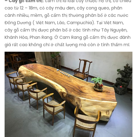
– Cây gỗ cẩm thị:
cẩm thị là loại cây thuộc họ thị, có chiều
cao từ 12 – 18m, cỏ cây màu đen, cây cong queo, phân
cành nhiều, mềm, gỗ cẩm thị thường phân bố ở các nước
Đông Dương ( Việt Nam, Lào, Campuchia). Tại Việt Nam,
cây gỗ cẩm thị được phân bố ở các tỉnh như Tây Nguyên,
Khánh Hòa, Phan Rang. Ở Cam Rang gỗ cẩm thị được đánh
giá rất cao không chỉ ở chất lượng mà còn ở tính thẩm mĩ.