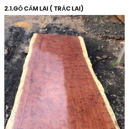
2.1.
GỖ CẨM LAI ( TRẮC LAI)