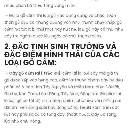
nhau phân bố theo từng vùng miền.
– Đã là gỗ cẩm thì loại gỗ nào cũng cứng và chắc, toàn
thân gỗ đều có những đường vân nhỏ, mảnh chạy khắp, gỗ
cẩm rất tốt ít bị mối mọt hay nứt nẻ, loại gỗ này có mùi như
cây tre ngâm nước lâu ngày có mùi thum thủm.
2. ĐẶC TINH SINH TRƯỞNG VÀ
ĐẶC ĐIỂM HÌNH THÁI CỦA CÁC
LOẠI GỖ CẨM:
– Cây gỗ cẩm lai ( trắc lai)
:cẩm lai là loại cây mà giá trị
gỗ được xếp vào hạng cao, cẩm lai thuộc nhóm cây họ đậu,
phân bố ở các tỉnh Tây Nguyên và miền Nam như: ĐăkLăk,
Gia Lai, Kon Tum, Lâm Đồng, Tây Ninh, Đồng Nai. Gỗ cẩm lai
là loại gỗ có tốt độ sin trưởng chậm, phù hợp với những nơi
đất ẩm ven sông suối hay đồng bằng, feralit xám trên cát
kết hay phù sa cổ có tầng dày, thoát nước. Cây ưa sáng,
lúc nhỏ chịu nóng.