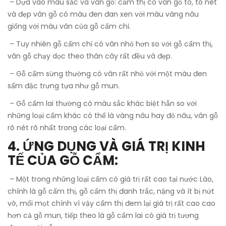
– Dựa vào màu sắc và vân gỗ: cẩm thị có vân gỗ to, tõ nét
và đẹp vân gỗ có màu đen đan xen với màu vàng nâu
giống với màu vân của gỗ cẩm chỉ.
– Tuy nhiên gỗ cẩm chỉ có vân nhỏ hơn so với gỗ cẩm thị,
vân gỗ chạy dọc theo thân cây rất đều và đẹp.
– Gỗ cẩm sừng thường có vân rất nhỏ với một màu đen
sẩm đặc trưng tựa như gỗ mun.
– Gỗ cẩm lai thường có màu sắc khác biệt hẳn so với
những loại cẩm khác có thể là vàng nâu hay đỏ nâu, vân gỗ
rõ nét rõ nhất trong các loại cẩm.
4. ỨNG DỤNG VÀ GIÁ TRỊ KINH
TẾ CỦA GỖ CẨM:
– Một trong những loại cẩm có giá trị rất cao tại nước Lào,
chính là gỗ cẩm thị, gỗ cẩm thị đanh trắc, nặng và ít bị nứt
vỡ, mối mọt chính vì vậy cẩm thị đem lại giá trị rất cao cao
hơn cả gỗ mun, tiếp theo là gỗ cẩm lai có giá trị tương