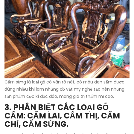
Cẩm sừng là loại gỗ có vân rõ nét, có màu đen sẩm được
dùng nhiều khi làm những đồ vật mỹ nghệ tạo nên những
sản phẩm cực kì độc đáo, mang giá trị thẩm mĩ cao.
3. PHÂN BIỆT CÁC LOẠI GỖ
CẨM: CẨM LAI, CẨM THỊ, CẨM
CHỈ, CẨM SỪNG.