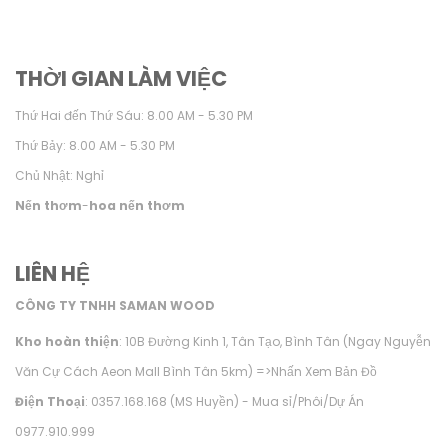
THỜI GIAN LÀM VIỆC
Thứ Hai đến Thứ Sáu: 8.00 AM - 5.30 PM
Thứ Bảy: 8.00 AM - 5.30 PM
Chủ Nhật: Nghỉ
Nến thơm
-
hoa nến thơm
LIÊN HỆ
CÔNG TY TNHH SAMAN WOOD
Kho hoàn thiện
: 10B Đường Kinh 1, Tân Tạo, Bình Tân (Ngay Nguyễn
Văn Cự Cách Aeon Mall Bình Tân 5km) =>
Nhấn Xem Bản Đồ
Điện Thoại
: 0357.168.168 (MS Huyền) - Mua sỉ/Phôi/Dự Án
0977.910.999