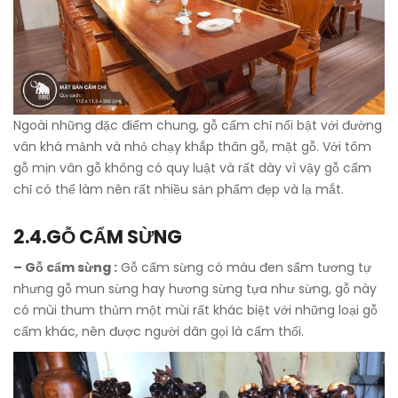
Ngoài những đặc điểm chung, gỗ cẩm chỉ nổi bật với đường
vân khá mảnh và nhỏ chạy khắp thân gỗ, mặt gỗ. Với tôm
gỗ mịn vân gỗ không có quy luật và rất dày vì vậy gỗ cẩm
chỉ có thể làm nên rất nhiều sản phẩm đẹp và lạ mắt.
2.4.GỖ CẨM SỪNG
– Gỗ cẩm sừng :
Gỗ cẩm sừng có màu đen sẩm tương tự
nhưng gỗ mun sừng hay hương sừng tựa như sừng, gỗ này
có mùi thum thủm một mùi rất khác biệt với những loại gỗ
cẩm khác, nên được người dân gọi là cẩm thối.