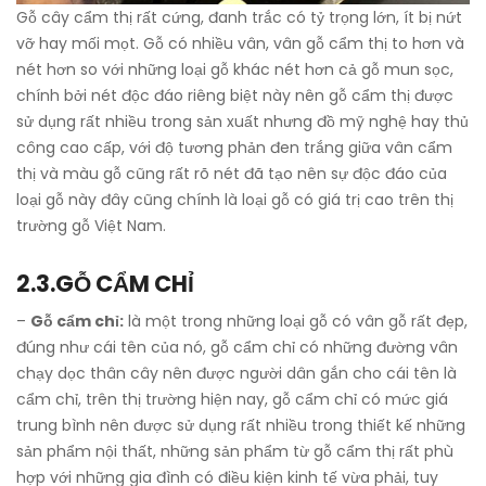
Gỗ cây cẩm thị rất cứng, đanh trắc có tỷ trọng lớn, ít bị nứt
vỡ hay mối mọt. Gỗ có nhiều vân, vân gỗ cẩm thị to hơn và
nét hơn so với những loại gỗ khác nét hơn cả gỗ mun sọc,
chính bởi nét độc đáo riêng biệt này nên gỗ cẩm thị được
sử dụng rất nhiều trong sản xuất nhưng đồ mỹ nghệ hay thủ
công cao cấp, với độ tương phản đen trắng giữa vân cẩm
thị và màu gỗ cũng rất rõ nét đã tạo nên sự độc đáo của
loại gỗ này đây cũng chính là loại gỗ có giá trị cao trên thị
trường gỗ Việt Nam.
2.3.
GỖ CẨM CHỈ
–
Gỗ cẩm chỉ:
là một trong những loại gỗ có vân gỗ rất đẹp,
đúng như cái tên của nó, gỗ cẩm chỉ có những đường vân
chạy dọc thân cây nên được người dân gắn cho cái tên là
cẩm chỉ, trên thị trường hiện nay, gỗ cẩm chỉ có mức giá
trung bình nên được sử dụng rất nhiều trong thiết kế những
sản phẩm nội thất, những sản phẩm từ gỗ cẩm thị rất phù
hợp với những gia đình có điều kiện kinh tế vừa phải, tuy