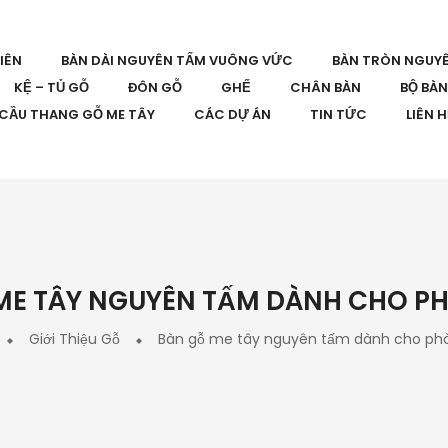
IÊN
BÀN DÀI NGUYÊN TẤM VUÔNG VỨC
BÀN TRÒN NGUY
KỆ – TỦ GỖ
ĐÔN GỖ
GHẾ
CHÂN BÀN
BỘ BÀ
CẦU THANG GỖ ME TÂY
CÁC DỰ ÁN
TIN TỨC
LIÊN 
ME TÂY NGUYÊN TẤM DÀNH CHO P
Giới Thiệu Gỗ
Bàn gỗ me tây nguyên tấm dành cho ph