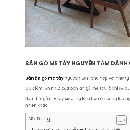
BÀN GỖ ME TÂY NGUYÊN TẤM DÀNH
Bàn ăn gỗ me tây
nguyên tấm phù hợp với những th
Ưu điểm lớn nhất của bàn ăn gỗ me tây là khi sử d
Hơn thế, gỗ me tây sử dụng làm bàn ăn càng lâu n
nhiên khác.
Nội Dung
Tại sao sử dụng bàn gỗ me tây cho phòng bếp