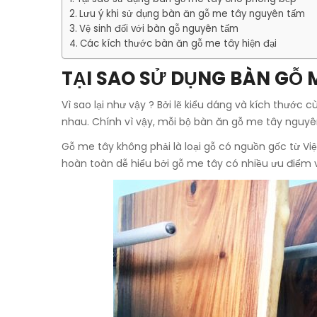
Lưu ý khi sử dụng bàn ăn gỗ me tây nguyên tấm
Vệ sinh đối với bàn gỗ nguyên tấm
Các kích thước bàn ăn gỗ me tây hiện đại
TẠI SAO SỬ DỤNG BÀN GỖ 
Vì sao lại như vậy ? Bởi lẽ kiểu dáng và kích thư
nhau. Chính vì vậy, mỗi bộ bàn ăn gỗ me tây nguyên
Gỗ me tây không phải là loại gỗ có nguồn gốc từ Việ
hoàn toàn dễ hiểu bởi gỗ me tây có nhiều ưu điểm v