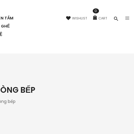
0
ÊN TẤM
WISHLIST
CART
N GHẾ
HỆ
HÒNG BẾP
òng bếp