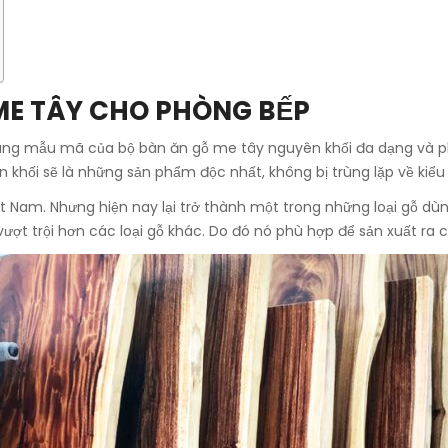
ME TÂY CHO PHÒNG BẾP
ớc cùng mẫu mã của bộ bàn ăn gỗ me tây nguyên khối đa dạng và
 khối sẽ là những sản phẩm độc nhất, không bị trùng lặp về kiểu
t Nam. Nhưng hiện nay lại trở thành một trong những loại gỗ dùng
ượt trội hơn các loại gỗ khác. Do đó nó phù hợp để sản xuất ra