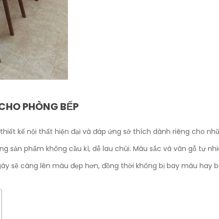
 CHO PHÒNG BẾP
iết kế nội thất hiện đại và đáp ứng sở thích dành riêng cho nh
ụng sản phẩm không cầu kì, dễ lau chùi. Màu sắc và vân gỗ tự n
gày sẽ càng lên màu đẹp hơn, đồng thời không bị bay màu hay 