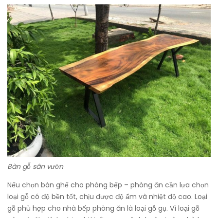
Bàn gỗ sân vườn
Nếu chọn bàn ghế cho phòng bếp – phòng ăn cần lựa chọn
loại gỗ có độ bền tốt, chịu được độ ẩm và nhiệt độ cao. Loại
gỗ phù hợp cho nhà bếp phòng ăn là loại gỗ gụ. Vì loại gỗ