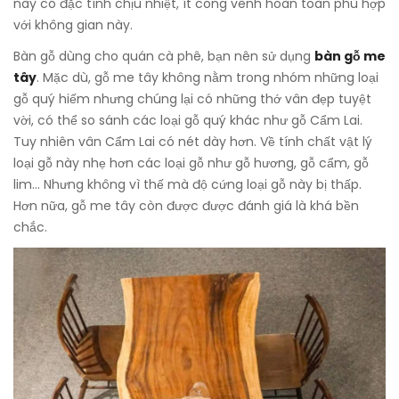
này có đặc tính chịu nhiệt, ít cong vênh hoàn toàn phù hợp
với không gian này.
Bàn gỗ dùng cho quán cà phê, bạn nên sử dụng
bàn gỗ me
tây
. Mặc dù, gỗ me tây không nằm trong nhóm những loại
gỗ quý hiếm nhưng chúng lại có những thớ vân đẹp tuyệt
vời, có thể so sánh các loại gỗ quý khác như gỗ Cẩm Lai.
Tuy nhiên vân Cẩm Lai có nét dày hơn. Về tính chất vật lý
loại gỗ này nhẹ hơn các loại gỗ như gỗ hương, gỗ cẩm, gỗ
lim… Nhưng không vì thế mà độ cứng loại gỗ này bị thấp.
Hơn nữa, gỗ me tây còn được được đánh giá là khá bền
chắc.