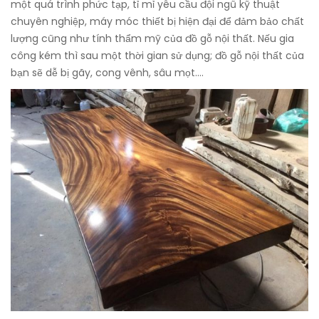
một quá trình phức tạp, tỉ mỉ yêu cầu đội ngũ kỹ thuật
chuyên nghiệp, máy móc thiết bị hiện đại để đảm bảo chất
lượng cũng như tính thẩm mỹ của đồ gỗ nội thất. Nếu gia
công kém thì sau một thời gian sử dụng; đồ gỗ nội thất của
bạn sẽ dễ bị gãy, cong vênh, sâu mọt….