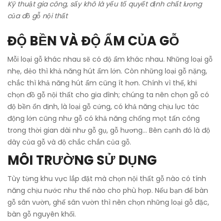
Kỹ thuật gia công, sấy khô là yếu tố quyết định chất lượng
của đồ gỗ nội thất
ĐỘ BỀN VÀ ĐỘ ẨM CỦA GỖ
Mỗi loại gỗ khác nhau sẽ có độ ẩm khác nhau. Những loại gỗ
nhẹ, dẻo thì khả năng hút ẩm lớn. Còn những loại gỗ nặng,
chắc thì khả năng hút ẩm cũng ít hơn. Chính vì thế, khi
chọn đồ gỗ nội thất cho gia đình; chúng ta nên chọn gỗ có
độ bền ổn định, là loại gỗ cứng, có khả năng chịu lực tác
động lớn cũng như gỗ có khả năng chống mọt tấn công
trong thời gian dài như gỗ gụ, gỗ hương… Bên cạnh đó là độ
dày của gỗ và độ chắc chắn của gỗ.
MÔI TRƯỜNG SỬ DỤNG
Tùy từng khu vực lắp đặt mà chọn nội thất gỗ nào có tính
năng chịu nước như thế nào cho phù hợp. Nếu bạn để bàn
gỗ sân vườn, ghế sân vườn thì nên chọn những loại gỗ đặc,
bàn gỗ nguyên khối.