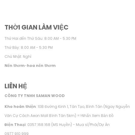
THỜI GIAN LÀM VIỆC
Thứ Hai đến Thứ Sáu: 8.00 AM - 5.30 PM
Thứ Bảy: 8.00 AM - 5.30 PM
Chủ Nhật: Nghỉ
Nến thơm
-
hoa nến thơm
LIÊN HỆ
CÔNG TY TNHH SAMAN WOOD
Kho hoàn thiện
: 10B Đường Kinh 1, Tân Tạo, Bình Tân (Ngay Nguyễn
Văn Cự Cách Aeon Mall Bình Tân 5km) =>
Nhấn Xem Bản Đồ
Điện Thoại
: 0357.168.168 (MS Huyền) - Mua sỉ/Phôi/Dự Án
0977.910.999