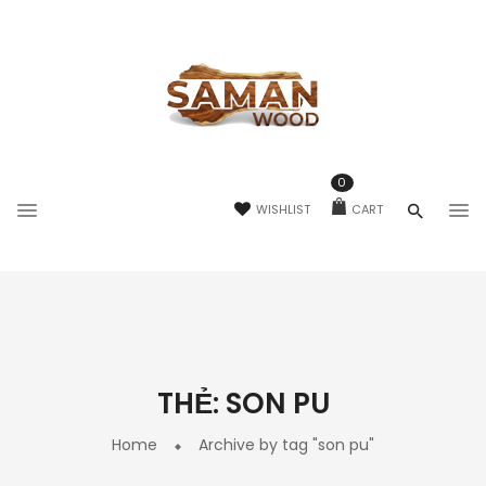
0
WISHLIST
CART
THẺ:
SON PU
Home
Archive by tag "son pu"