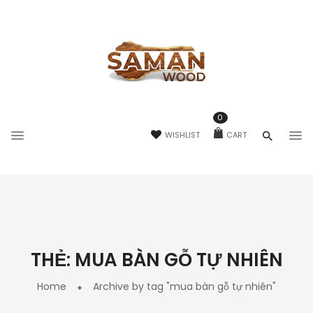
0
WISHLIST
CART
THẺ:
MUA BÀN GỖ TỰ NHIÊN
Home
Archive by tag "mua bàn gỗ tự nhiên"