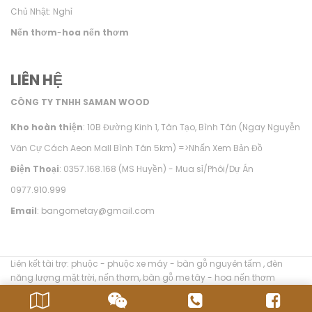
Chủ Nhật: Nghỉ
Nến thơm
-
hoa nến thơm
LIÊN HỆ
CÔNG TY TNHH SAMAN WOOD
Kho hoàn thiện
: 10B Đường Kinh 1, Tân Tạo, Bình Tân (Ngay Nguyễn
Văn Cự Cách Aeon Mall Bình Tân 5km) =>
Nhấn Xem Bản Đồ
Điện Thoại
: 0357.168.168 (MS Huyền) - Mua sỉ/Phôi/Dự Án
0977.910.999
Email
: bangometay@gmail.com
Liên kết tài trợ:
phuộc
-
phuộc xe máy
-
bàn gỗ nguyên tấm
,
đèn
năng lượng mặt trời
,
nến thơm
,
bàn gỗ me tây
-
hoa nến thơm