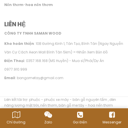
Nến thơm
-
hoa nến thơm
LIÊN HỆ
CÔNG TY TNHH SAMAN WOOD
Kho hoàn thiện
: 10B Đường Kinh 1, Tân Tạo, Bình Tân (Ngay Nguyễn
Văn Cự Cách Aeon Mall Bình Tân 5km) =>
Nhấn Xem Bản Đồ
Điện Thoại
: 0357.168.168 (MS Huyền) - Mua sỉ/Phôi/Dự Án
0977.910.999
Email
: bangometay@gmail.com
Liên kết tài trợ:
phuộc
-
phuộc xe máy
-
bàn gỗ nguyên tấm
,
đèn
năng lượng mặt trời
,
nến thơm
,
bàn gỗ me tây
-
hoa nến thơm
Chỉ Đường
Zalo
Gọi Điện
Messenger