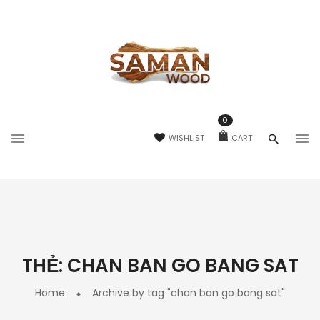
0
WISHLIST
CART
THẺ:
CHAN BAN GO BANG SAT
Home
Archive by tag "chan ban go bang sat"