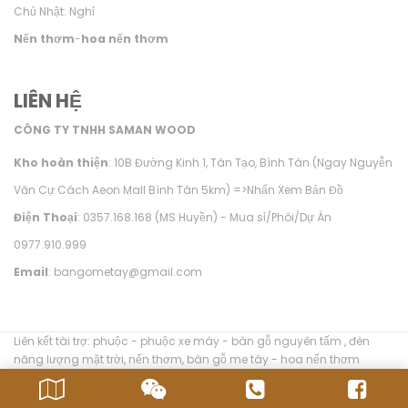
Chủ Nhật: Nghỉ
Nến thơm
-
hoa nến thơm
LIÊN HỆ
CÔNG TY TNHH SAMAN WOOD
Kho hoàn thiện
: 10B Đường Kinh 1, Tân Tạo, Bình Tân (Ngay Nguyễn
Văn Cự Cách Aeon Mall Bình Tân 5km) =>
Nhấn Xem Bản Đồ
Điện Thoại
: 0357.168.168 (MS Huyền) - Mua sỉ/Phôi/Dự Án
0977.910.999
Email
: bangometay@gmail.com
Liên kết tài trợ:
phuộc
-
phuộc xe máy
-
bàn gỗ nguyên tấm
,
đèn
năng lượng mặt trời
,
nến thơm
,
bàn gỗ me tây
-
hoa nến thơm