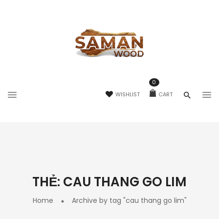
0
WISHLIST
CART
THẺ:
CAU THANG GO LIM
Home
Archive by tag "cau thang go lim"