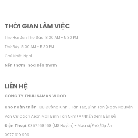
THỜI GIAN LÀM VIỆC
Thứ Hai đến Thứ Sáu: 8.00 AM - 5.30 PM
Thứ Bảy: 8.00 AM - 5.30 PM
Chủ Nhật: Nghỉ
Nến thơm
-
hoa nến thơm
LIÊN HỆ
CÔNG TY TNHH SAMAN WOOD
Kho hoàn thiện
: 10B Đường Kinh 1, Tân Tạo, Bình Tân (Ngay Nguyễn
Văn Cự Cách Aeon Mall Bình Tân 5km) =>
Nhấn Xem Bản Đồ
Điện Thoại
: 0357.168.168 (MS Huyền) - Mua sỉ/Phôi/Dự Án
0977.910.999