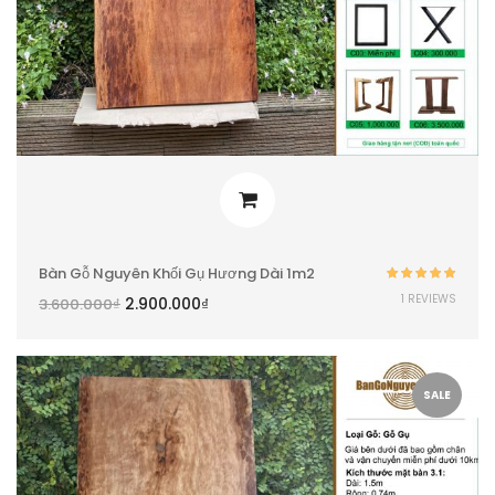
Bàn Gỗ Nguyên Khối Gụ Hương Dài 1m2
Được xếp
1 REVIEWS
2.900.000
₫
3.600.000
₫
hạng
5.00
5
sao
SALE