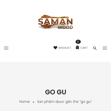
0
WISHLIST
CART
GO GU
Home
Sản phẩm được gắn thẻ “go gu”