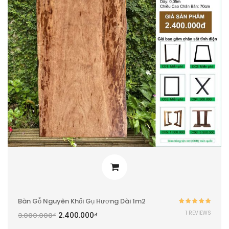
Bàn Gỗ Nguyên Khối Gụ Hương Dài 1m2
Được xếp
1 REVIEWS
2.400.000
₫
3.000.000
₫
hạng
5.00
5
sao