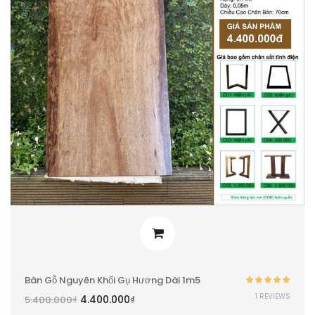
Bàn Gỗ Nguyên Khối Gụ Hương Dài 1m5
Được xếp
1 REVIEWS
4.400.000
₫
5.400.000
₫
hạng
5.00
5
sao