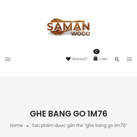
0
WISHLIST
CART
GHE BANG GO 1M76
Home
Sản phẩm được gắn thẻ “ghe bang go 1m76”