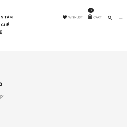
0
ÊN TẤM
WISHLIST
CART
N GHẾ
HỆ
P
p”