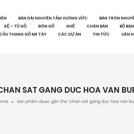
IÊN
BÀN DÀI NGUYÊN TẤM VUÔNG VỨC
BÀN TRÒN NGUY
KỆ – TỦ GỖ
ĐÔN GỖ
GHẾ
CHÂN BÀN
BỘ BÀ
CẦU THANG GỖ ME TÂY
CÁC DỰ ÁN
TIN TỨC
LIÊN 
CHAN SAT GANG DUC HOA VAN BU
ome
Sản phẩm được gắn thẻ “chan sat gang duc hoa van bu