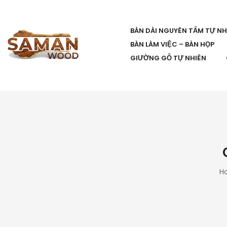
BÀN DÀI NGUYÊN TẤM TỰ NH
BÀN LÀM VIỆC – BÀN HỌP
GIƯỜNG GỖ TỰ NHIÊN
H