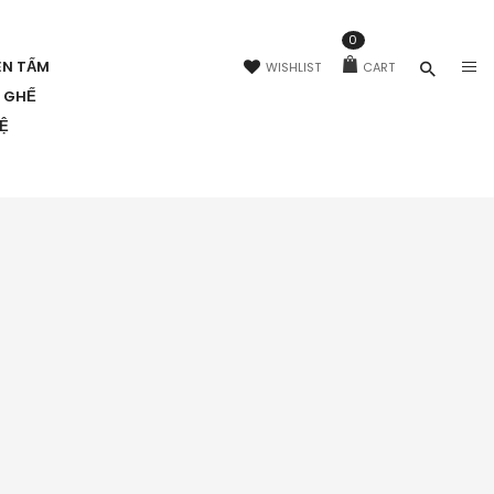
0
ÊN TẤM
WISHLIST
CART
N GHẾ
HỆ