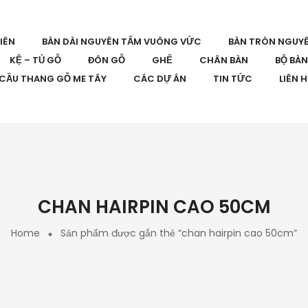
IÊN
BÀN DÀI NGUYÊN TẤM VUÔNG VỨC
BÀN TRÒN NGUY
KỆ – TỦ GỖ
ĐÔN GỖ
GHẾ
CHÂN BÀN
BỘ BÀ
CẦU THANG GỖ ME TÂY
CÁC DỰ ÁN
TIN TỨC
LIÊN 
CHAN HAIRPIN CAO 50CM
Home
Sản phẩm được gắn thẻ “chan hairpin cao 50cm”