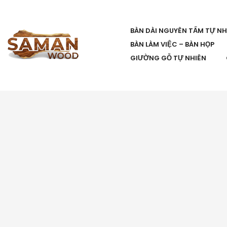
BÀN DÀI NGUYÊN TẤM TỰ NH
BÀN LÀM VIỆC – BÀN HỌP
GIƯỜNG GỖ TỰ NHIÊN