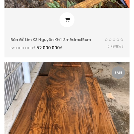
Bàn Gỗ Lim K3 Nguyên Khối 3m9x1mx15cm
0 REVIEWS
52.000.000
₫
65.000.000
₫
SALE