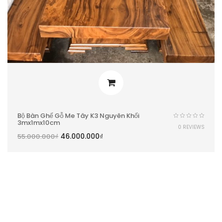
Bộ Bàn Ghế Gỗ Me Tây K3 Nguyên Khối
3mx1mx10cm
0 REVIEWS
46.000.000
₫
55.000.000
₫