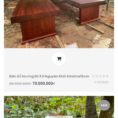
Bàn Gỗ Hương Đỏ K3 Nguyên Khối 4mx1mx15cm
0 REVIEWS
70.000.000
₫
80.000.000
₫
SALE