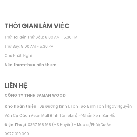
THỜI GIAN LÀM VIỆC
Thứ Hai đến Thứ Sáu: 8.00 AM - 5.30 PM
Thứ Bảy: 8.00 AM - 5.30 PM
Chủ Nhật: Nghỉ
Nến thơm
-
hoa nến thơm
LIÊN HỆ
CÔNG TY TNHH SAMAN WOOD
Kho hoàn thiện
: 10B Đường Kinh 1, Tân Tạo, Bình Tân (Ngay Nguyễn
Văn Cự Cách Aeon Mall Bình Tân 5km) =>
Nhấn Xem Bản Đồ
Điện Thoại
: 0357.168.168 (MS Huyền) - Mua sỉ/Phôi/Dự Án
0977.910.999