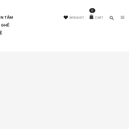
0
ÊN TẤM
WISHLIST
CART
N GHẾ
HỆ