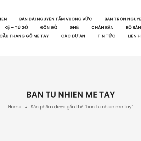
IÊN
BÀN DÀI NGUYÊN TẤM VUÔNG VỨC
BÀN TRÒN NGUY
KỆ – TỦ GỖ
ĐÔN GỖ
GHẾ
CHÂN BÀN
BỘ BÀ
CẦU THANG GỖ ME TÂY
CÁC DỰ ÁN
TIN TỨC
LIÊN 
BAN TU NHIEN ME TAY
Home
Sản phẩm được gắn thẻ “ban tu nhien me tay”