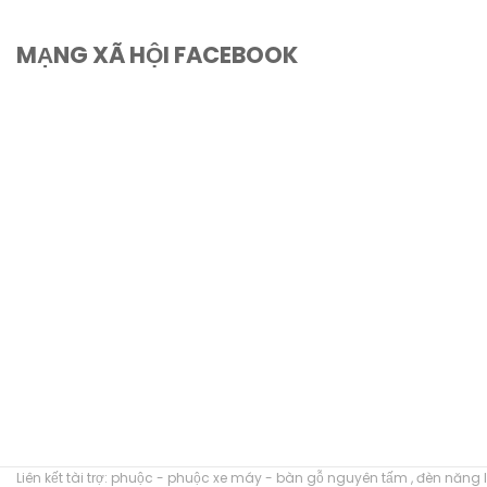
MẠNG XÃ HỘI FACEBOOK
Liên kết tài trợ:
phuộc
-
phuộc xe máy
-
bàn gỗ nguyên tấm
,
đèn năng l