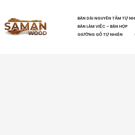
BÀN DÀI NGUYÊN TẤM TỰ NH
BÀN LÀM VIỆC – BÀN HỌP
GIƯỜNG GỖ TỰ NHIÊN