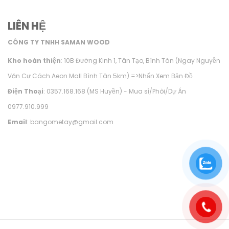
LIÊN HỆ
CÔNG TY TNHH SAMAN WOOD
Kho hoàn thiện
: 10B Đường Kinh 1, Tân Tạo, Bình Tân (Ngay Nguyễn
Văn Cự Cách Aeon Mall Bình Tân 5km) =>
Nhấn Xem Bản Đồ
Điện Thoại
: 0357.168.168 (MS Huyền) - Mua sỉ/Phôi/Dự Án
0977.910.999
Email
: bangometay@gmail.com