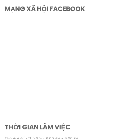
MẠNG XÃ HỘI FACEBOOK
THỜI GIAN LÀM VIỆC
Thứ Hai đến Thứ Sáu: 8.00 AM - 5.30 PM