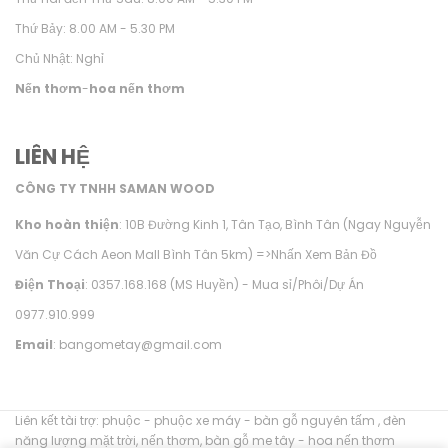
Thứ Bảy: 8.00 AM - 5.30 PM
Chủ Nhật: Nghỉ
Nến thơm
-
hoa nến thơm
LIÊN HỆ
CÔNG TY TNHH SAMAN WOOD
Kho hoàn thiện
: 10B Đường Kinh 1, Tân Tạo, Bình Tân (Ngay Nguyễn
Văn Cự Cách Aeon Mall Bình Tân 5km) =>
Nhấn Xem Bản Đồ
Điện Thoại
: 0357.168.168 (MS Huyền) - Mua sỉ/Phôi/Dự Án
0977.910.999
Email
: bangometay@gmail.com
Liên kết tài trợ:
phuộc
-
phuộc xe máy
-
bàn gỗ nguyên tấm
,
đèn
năng lượng mặt trời
,
nến thơm
,
bàn gỗ me tây
-
hoa nến thơm