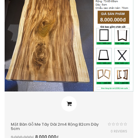
Mặt Bàn Gỗ Me Tây Dài 2m4 Rộng 82cm Dày
5cm
0 REVIEWS
8.000.000
₫
9.000.000
₫