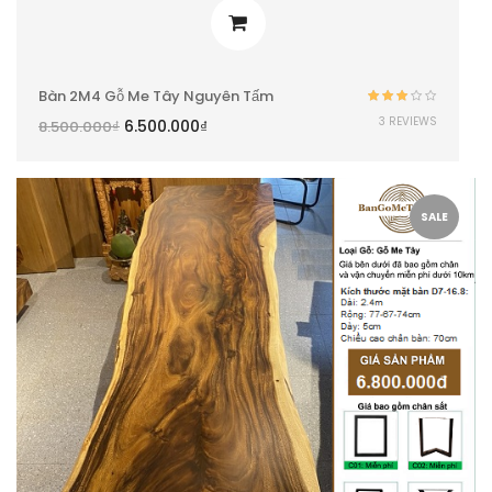
Bàn 2M4 Gỗ Me Tây Nguyên Tấm
Được
3 REVIEWS
6.500.000
₫
8.500.000
₫
xếp
hạng
3.00
5
sao
SALE