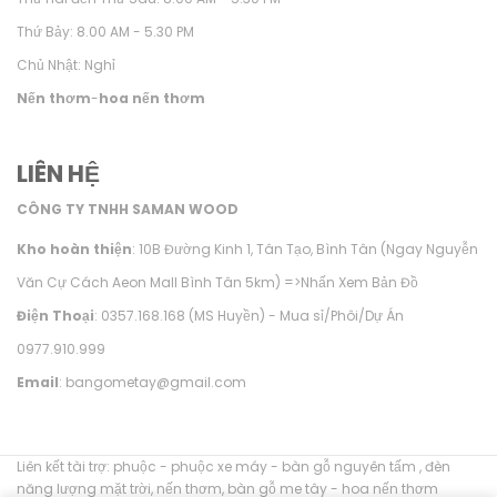
Thứ Bảy: 8.00 AM - 5.30 PM
Chủ Nhật: Nghỉ
Nến thơm
-
hoa nến thơm
LIÊN HỆ
CÔNG TY TNHH SAMAN WOOD
Kho hoàn thiện
: 10B Đường Kinh 1, Tân Tạo, Bình Tân (Ngay Nguyễn
Văn Cự Cách Aeon Mall Bình Tân 5km) =>
Nhấn Xem Bản Đồ
Điện Thoại
: 0357.168.168 (MS Huyền) - Mua sỉ/Phôi/Dự Án
0977.910.999
Email
: bangometay@gmail.com
Liên kết tài trợ:
phuộc
-
phuộc xe máy
-
bàn gỗ nguyên tấm
,
đèn
năng lượng mặt trời
,
nến thơm
,
bàn gỗ me tây
-
hoa nến thơm