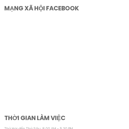
MẠNG XÃ HỘI FACEBOOK
THỜI GIAN LÀM VIỆC
Thứ Hai đến Thứ Sáu: 8.00 AM - 5.30 PM