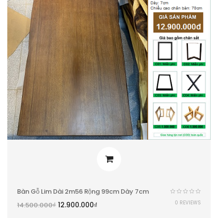
Bàn Gỗ Lim Dài 2m56 Rộng 99cm Dày 7cm
0 REVIEWS
12.900.000
₫
14.500.000
₫