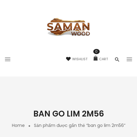
0
WISHLIST
CART
BAN GO LIM 2M56
Home
Sản phẩm được gắn thẻ “ban go lim 2m56”