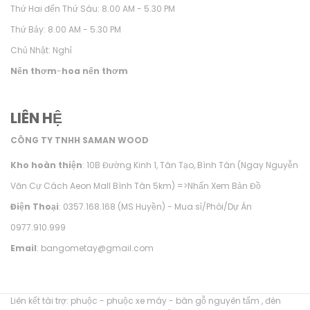
Thứ Hai đến Thứ Sáu: 8.00 AM - 5.30 PM
Thứ Bảy: 8.00 AM - 5.30 PM
Chủ Nhật: Nghỉ
Nến thơm
-
hoa nến thơm
LIÊN HỆ
CÔNG TY TNHH SAMAN WOOD
Kho hoàn thiện
: 10B Đường Kinh 1, Tân Tạo, Bình Tân (Ngay Nguyễn
Văn Cự Cách Aeon Mall Bình Tân 5km) =>
Nhấn Xem Bản Đồ
Điện Thoại
: 0357.168.168 (MS Huyền) - Mua sỉ/Phôi/Dự Án
0977.910.999
Email
: bangometay@gmail.com
Liên kết tài trợ:
phuộc
-
phuộc xe máy
-
bàn gỗ nguyên tấm
,
đèn