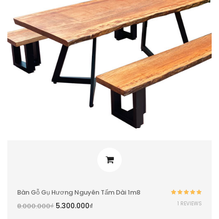
Bàn Gỗ Gụ Hương Nguyên Tấm Dài 1m8
Được xếp
1 REVIEWS
5.300.000
₫
8.000.000
₫
hạng
5.00
5
sao