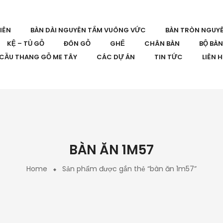
IÊN
BÀN DÀI NGUYÊN TẤM VUÔNG VỨC
BÀN TRÒN NGUY
KỆ – TỦ GỖ
ĐÔN GỖ
GHẾ
CHÂN BÀN
BỘ BÀ
CẦU THANG GỖ ME TÂY
CÁC DỰ ÁN
TIN TỨC
LIÊN 
BÀN ĂN 1M57
Home
Sản phẩm được gắn thẻ “bàn ăn 1m57”