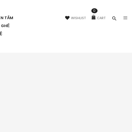
0
ÊN TẤM
WISHLIST
CART
N GHẾ
HỆ