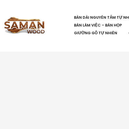
BÀN DÀI NGUYÊN TẤM TỰ NH
BÀN LÀM VIỆC – BÀN HỌP
GIƯỜNG GỖ TỰ NHIÊN