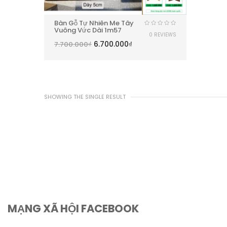
Bàn Gỗ Tự Nhiên Me Tây
Vuông Vức Dài 1m57
0 REVIEWS
6.700.000
₫
7.700.000
₫
SHOWING THE SINGLE RESULT
MẠNG XÃ HỘI FACEBOOK