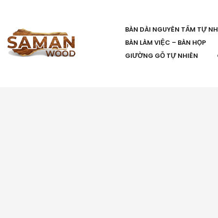
BÀN DÀI NGUYÊN TẤM TỰ NH
BÀN LÀM VIỆC – BÀN HỌP
GIƯỜNG GỖ TỰ NHIÊN