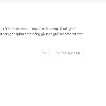
 liệt như hiện nay thì ngoài chất lượng đồ uống thì
 bàn ghế quán cafe bằng gỗ, bàn ghế sắt cafe và sofa
32
THỨ TỰ MẶC ĐỊNH