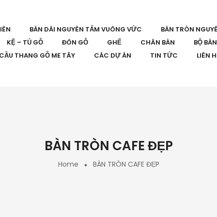
IÊN
BÀN DÀI NGUYÊN TẤM VUÔNG VỨC
BÀN TRÒN NGUY
KỆ – TỦ GỖ
ĐÔN GỖ
GHẾ
CHÂN BÀN
BỘ BÀ
CẦU THANG GỖ ME TÂY
CÁC DỰ ÁN
TIN TỨC
LIÊN 
BÀN TRÒN CAFE ĐẸP
Home
BÀN TRÒN CAFE ĐẸP