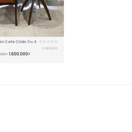
òn Cafe Chân Trụ 4
0 REVIEWS
1.600.000
₫
000
₫