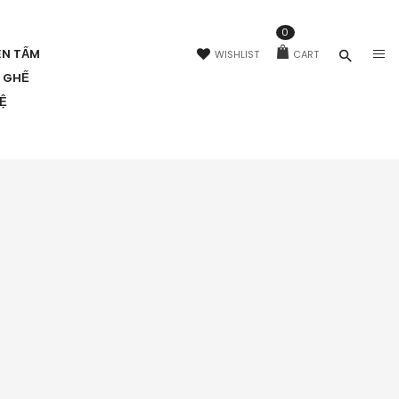
0
ÊN TẤM
WISHLIST
CART
N GHẾ
HỆ