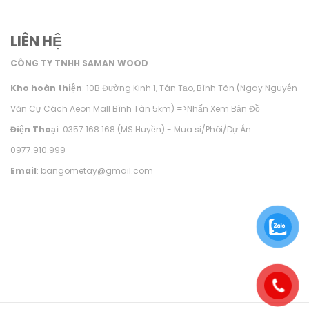
LIÊN HỆ
CÔNG TY TNHH SAMAN WOOD
Kho hoàn thiện
: 10B Đường Kinh 1, Tân Tạo, Bình Tân (Ngay Nguyễn
Văn Cự Cách Aeon Mall Bình Tân 5km) =>
Nhấn Xem Bản Đồ
Điện Thoại
: 0357.168.168 (MS Huyền) - Mua sỉ/Phôi/Dự Án
0977.910.999
Email
: bangometay@gmail.com