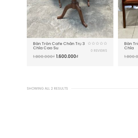
Bàn Tròn Cafe Chân Trụ 3
Bàn Tr
Chĩa Cao Su
Chĩa
0 REVIEWS
1.600.000
₫
1.800.000
₫
1.800.
SHOWING ALL 2 RESULTS